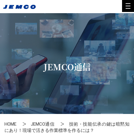
JEMCO通信
HOME
JEMCO通信
技術・技能伝承の鍵は暗黙知
にあり！現場で活きる作業標準を作るには？