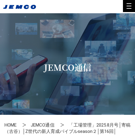
JEMCO通信
HOME
JEMCO通信
「工場管理」2025.8月号│寄稿
（古谷）│Z世代の新人育成バイブルseason２│第16回│